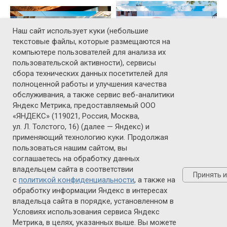
Наш сайт использует куки (небольшие
текстовые файлы, которые размещаются на
компьютере пользователей для анализа их
пользовательской активности), сервисы
сбора технических данных посетителей для
Фотогалерея
полноценной работы и улучшения качества
обслуживания, а также сервис веб-аналитики
Яндекс Метрика, предоставляемый ООО
Видеогалерея
«ЯНДЕКС» (119021, Россия, Москва,
ул. Л. Толстого, 16) (далее — Яндекс) и
применяющий технологию куки. Продолжая
пользоваться нашим сайтом, вы
соглашаетесь на обработку данных
владельцем сайта в соответствии
20-22 МАЯ 2027
Принять 
с
политикой конфиденциальности
, а также на
САНКТ-ПЕТЕРБУРГ
обработку информации Яндекс в интересах
владельца сайта в порядке, установленном в
Условиях использования сервиса Яндекс
Политика ООО "ВО "РЕСТЭК" в
Метрика, в целях, указанных выше. Вы можете
отношении обработки