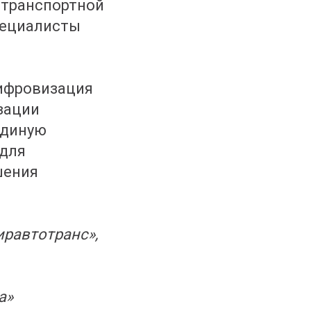
 транспортной
пециалисты
цифровизация
зации
единую
 для
шения
иравтотранс»,
а»