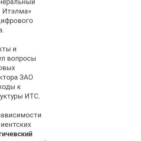
енеральный
й Итэлма»
цифрового
а.
кты и
ул вопросы
новых
ктора ЗАО
ходы к
уктуры ИТС.
зависимости
лиентских
тичевский