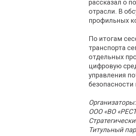
рассказал о п
отрасли. В об
профильных к
По итогам сес
транспорта се
отдельных про
цифровую сред
управления по
безопасности 
Организаторы:
ООО «ВО «РЕС
Стратегически
Титульный пар