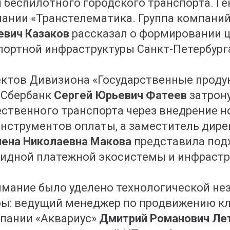
 беспилотного городского транспорта. Г
ании «Транстелематика. Группа компани
евич Казаков
рассказал о формировании 
портной инфраструктуры Санкт-Петербург
ктов Дивизиона «Государственные проду
 Сбербанк
Сергей Юрьевич Фатеев
затрон
ственного транспорта через внедрение 
нструментов оплаты, а заместитель дире
лена Николаевна Макова
представила под
идной платежной экосистемы и инфрастр
имание было уделено технологической не
ры: ведущий менеджер по продвижению к
мпании «Аквариус»
Дмитрий Романович Ле