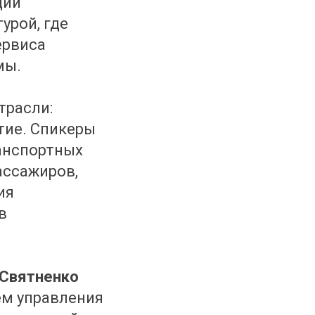
щий
урой, где
ервиса
мы.
трасли:
тие. Спикеры
анспортных
ассажиров,
ия
в
 Святненко
ем управления