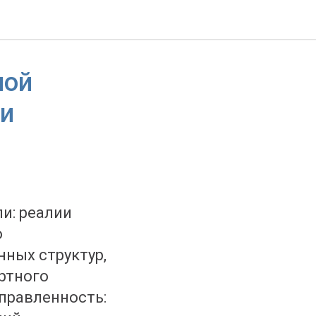
ной
 и
и: реалии
о
ных структур,
ртного
правленность: