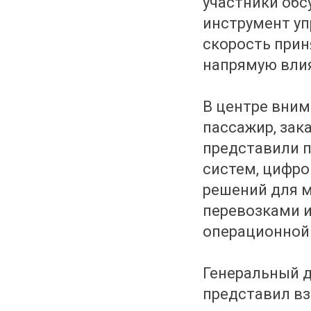
участники об
инструмент уп
скорость прин
напрямую влия
В центре вним
пассажир, зак
представили 
систем, цифро
решений для м
перевозками и
операционной
Генеральный 
представил вз