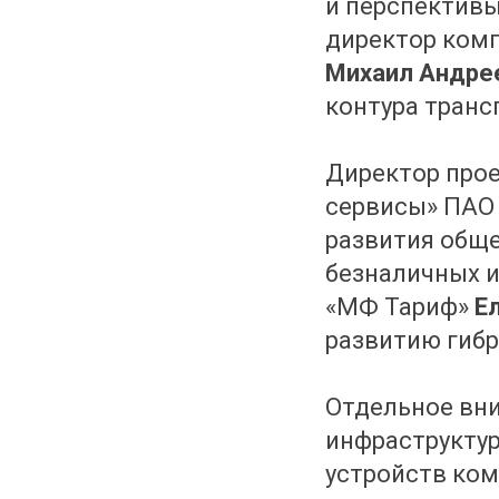
и перспективы
директор комп
Михаил Андре
контура транс
Директор прое
сервисы» ПАО
развития обще
безналичных и
«МФ Тариф»
Е
развитию гибр
Отдельное вн
инфраструкту
устройств ко