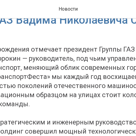
ляем с Днём рождения пр
Новости
ГАЗ Вадима Николаевича 
рождения отмечает президент Группы ГАЗ
рокин — руководитель, под чьим управле
нспорт, меняющий облик современных го
ранспортФеста» мы каждый год восхища
тью поколений отечественного машиност
ационным образцом на улицах стоит кол
 команды.
тратегическим и инженерным руководств
холдинг совершил мощный технологическ