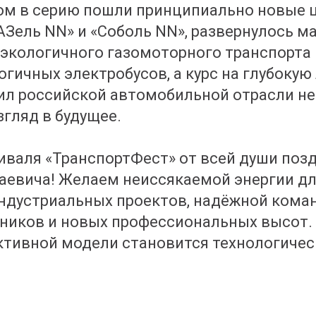
лом в серию пошли принципиально новые
Зель NN» и «Соболь NN», развернулось м
экологичного газомоторного транспорта 
гичных электробусов, а курс на глубоку
ил российской автомобильной отрасли н
згляд в будущее.
валя «ТранспортФест» от всей души поз
аевича! Желаем неиссякаемой энергии дл
ндустриальных проектов, надёжной кома
иков и новых профессиональных высот.
ктивной модели становится технологиче