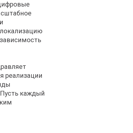
 цифровые
асштабное
и
ю локализацию
езависимость
дравляет
я реализации
нды
 Пусть каждый
ским