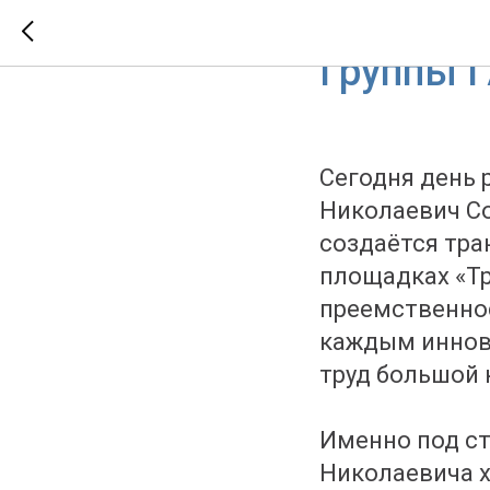
Поздрав
Группы 
Сегодня день 
Николаевич Со
создаётся тра
площадках «Т
преемственнос
каждым иннов
труд большой
Именно под с
Николаевича 