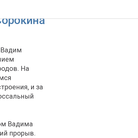
езидента
Сорокина
 Вадим
нием
родов. На
емся
роения, и за
оссальный
ом Вадима
ий прорыв.