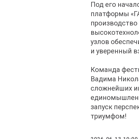
Под его нача
платформы «ГА
производство 
высокотехноло
узлов обеспеч
и уверенный в
Команда фести
Вадима Никол
сложнейших и
единомышленн
запуск перспе
триумфом!