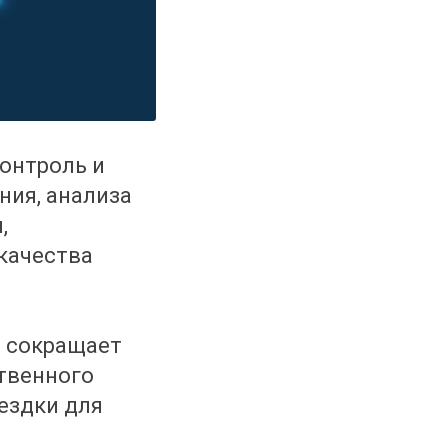
онтроль и
ния, анализа
,
 качества
я сокращает
твенного
ездки для