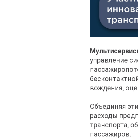
Мультисервис
управление си
пассажиропото
бесконтактной
вождения, оце
Объединяя эти
расходы пред
транспорта, о
пассажиров.