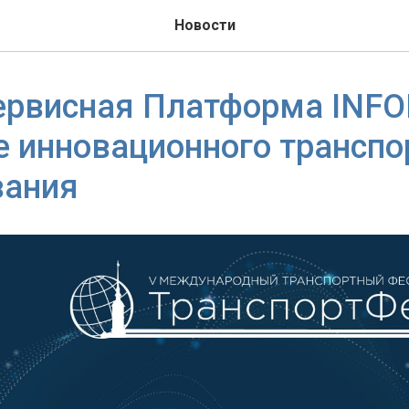
Новости
ервисная Платформа INFO
 инновационного транспо
вания