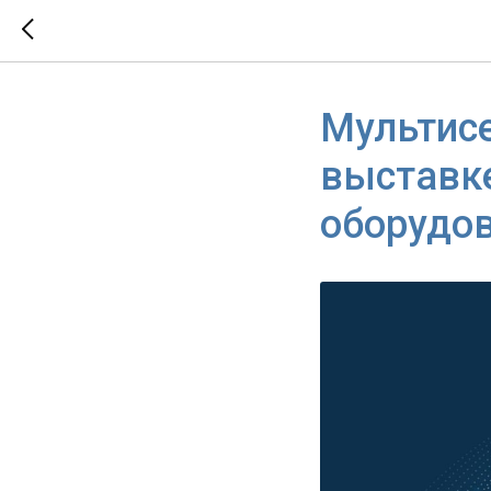
Мультис
выставке
оборудо