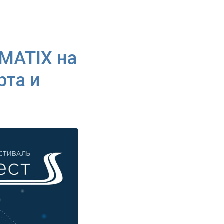
MATIX на
рта и