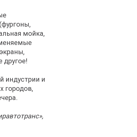
и
ые
(фургоны,
тальная мойка,
аменяемые
экраны,
 другое!
й индустрии и
х городов,
чера.
иравтотранс»,