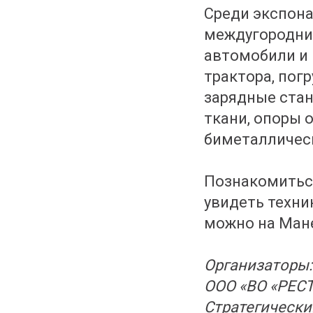
Среди экспона
междугородние
автомобили и 
трактора, пог
зарядные ста
ткани, опоры
биметаллическ
Познакомитьс
увидеть техни
можно на Ман
Организаторы:
ООО «ВО «РЕС
Стратегически