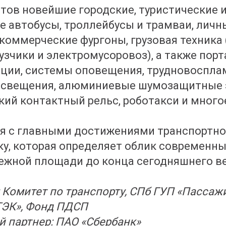
тов новейшие городские, туристические 
 автобусы, троллейбусы и трамваи, личн
коммерческие фургоны, грузовая техника 
рузчики и электромусоровоз), а также пор
нции, системы оповещения, трудновоспл
 освещения, алюминиевые шумозащитные 
ий контактный рельс, роботакси и многое
я с главными достижениями транспортно
ку, которая определяет облик современны
ежной площади до конца сегодняшнего ве
 Комитет по транспорту, СПб ГУП «Пассаж
ТЭК», Фонд ПДСП
й партнер: ПАО «Сбербанк»