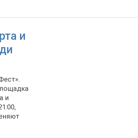
рта и
ади
Фест».
площадка
а и
1:00,
меняют