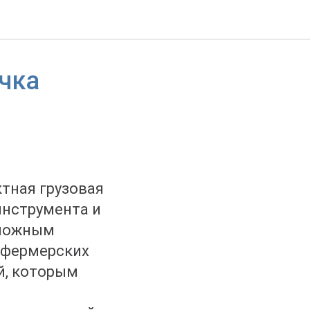
чка
тная грузовая
инструмента и
сложным
 фермерских
й, которым