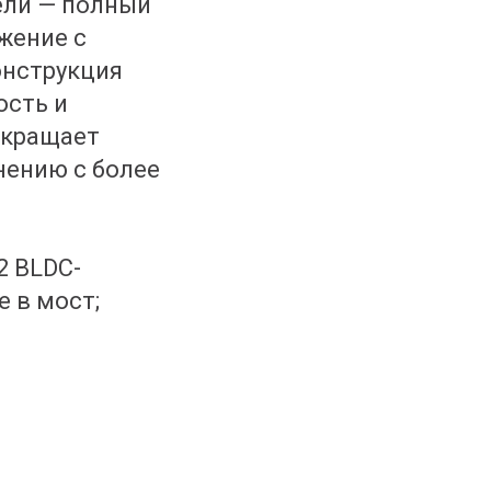
ели — полный
жение с
онструкция
ость и
окращает
внению с более
в
2 BLDC-
е в мост;