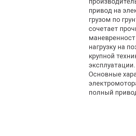
производитель
привод на эле
грузом по гру
сочетает проч
маневренность
нагрузку на п
крупной техни
эксплуатации.
Основные хара
электромотора 
полный привод