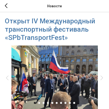
Новости
Открыт IV Международный
транспортный фестиваль
«SPbTransportFest»