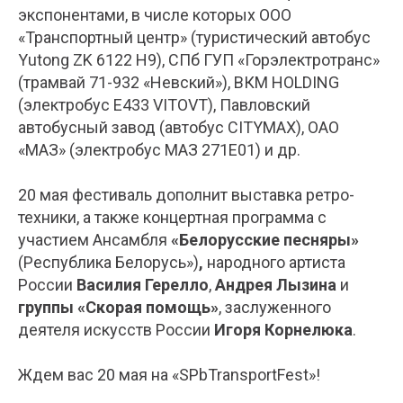
экспонентами, в числе которых ООО
«Транспортный центр» (туристический автобус
Yutong ZK 6122 Н9), СПб ГУП «Горэлектротранс»
(трамвай 71-932 «Невский»), ВКМ HOLDING
(электробус E433 VITOVT), Павловский
автобусный завод (автобус CITYMAX), ОАО
«МАЗ» (электробус МАЗ 271Е01) и др.
20 мая фестиваль дополнит выставка ретро-
техники, а также концертная программа с
участием Ансамбля
«Белорусские песняры»
(Республика Белорусь»)
,
народного артиста
России
Василия Герелло
,
Андрея Лызина
и
группы «Скорая помощь»
, заслуженного
деятеля искусств России
Игоря Корнелюка
.
Ждем вас 20 мая на «SPbTransportFest»!