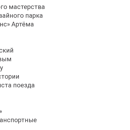
ого мастерства
вайного парка
нс» Артёма
гский
рвым
у
стории
иста поезда
»
ранспортные