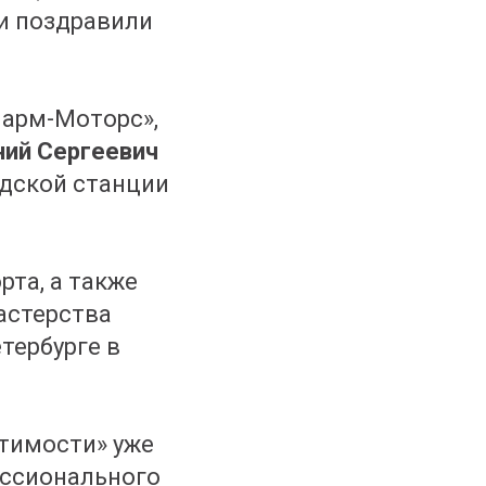
 и поздравили
ларм-Моторс»,
ний Сергеевич
дской станции
рта, а также
астерства
тербурге в
тимости» уже
ессионального