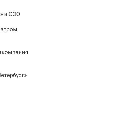
» и ООО
азпром
иакомпания
Петербург»