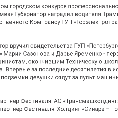
0-ом городском конкурсе профессиональн
мвая Губернатор наградил водителя Трам
ственного Комтрансу ГУП «Горэлектротра
тор вручил свидетельства ГУП «Петербур
 Марии Сазонова и Дарье Яременко - пе
инистам, окончившим Техническую школ
. Впервые за последние десятилетия в и
 подземки девушки сядут за пульт машин
артнер Фестиваля: АО «Трансмашхолдинг
артнер Фестиваля: Холдинг «Синара – Т