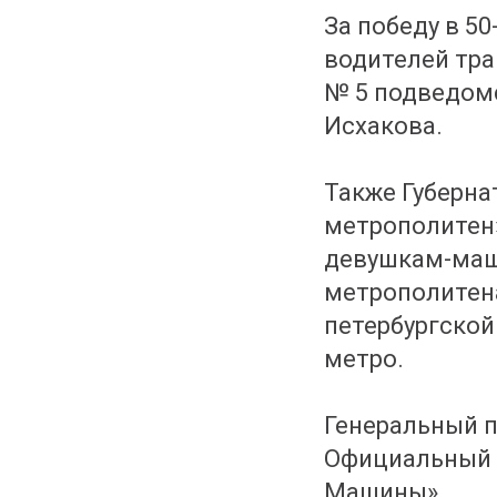
За победу в 5
водителей тра
№ 5 подведом
Исхакова.
Также Губерна
метрополитен»
девушкам-маш
метрополитена
петербургской
метро.
Генеральный п
Официальный п
Машины»