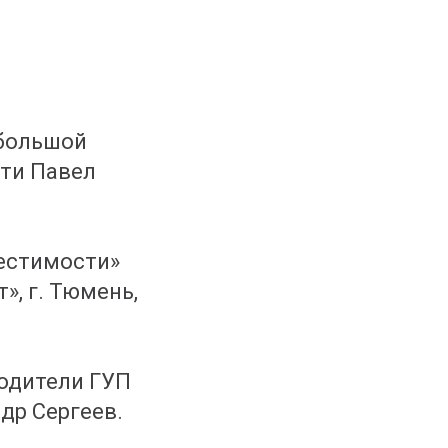
 большой
тти Павел
естимости»
, г. Тюмень,
водители ГУП
др Сергеев.