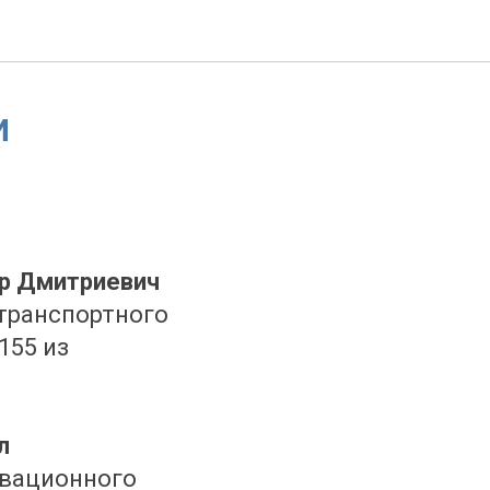
и
р Дмитриевич
транспортного
155 из
л
овационного