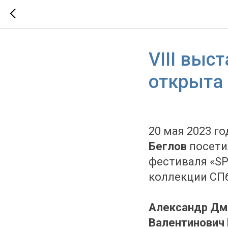
VIII выс
открыта
20 мая 2023 г
Беглов
посети
фестиваля «SPb
коллекции СПб
Александр Дм
Валентинович