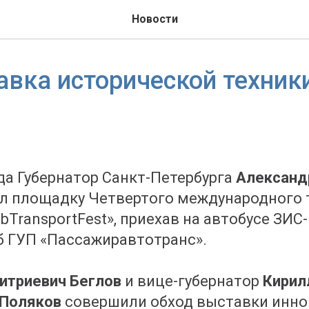
Новости
тавка исторической техник
ода Губернатор Санкт-Петербурга
Александ
л площадку Четвертого международного 
TransportFest», приехав на автобусе ЗИС-
 ГУП «Пассажиравтотранс».
итриевич Беглов
и вице-губернатор
Кирил
 Поляков
совершили обход выставки инн