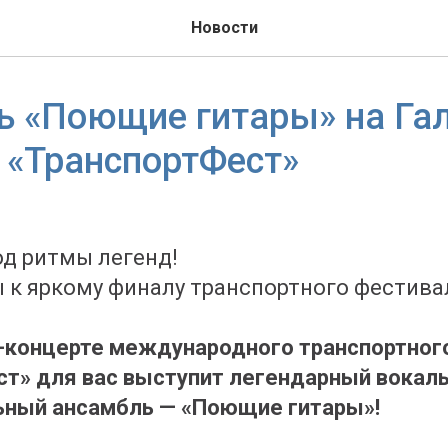
Новости
 «Поющие гитары» на Гал
 «ТранспортФест»
од ритмы легенд!
ы к яркому финалу транспортного фестива
а-концерте международного транспортног
т» для вас выступит легендарный вокаль
ьный ансамбль — «Поющие гитары»!