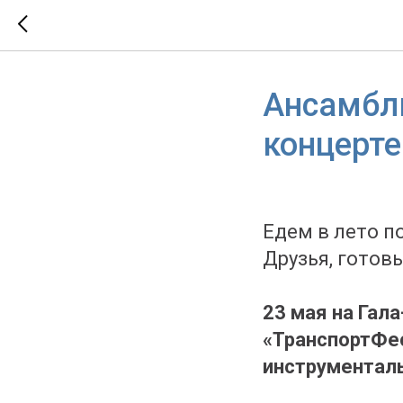
Ансамбль
концерте
Едем в лето п
Друзья, готов
23 мая на Гал
«ТранспортФес
инструментал