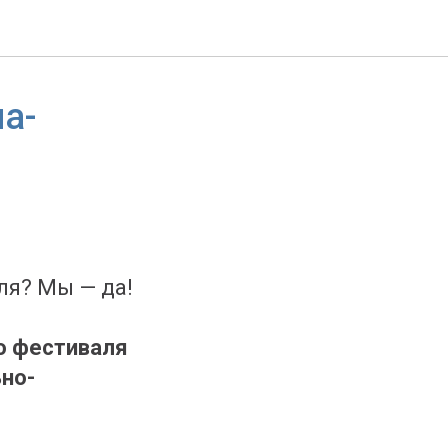
а-
ля? Мы — да!
о фестиваля
но-