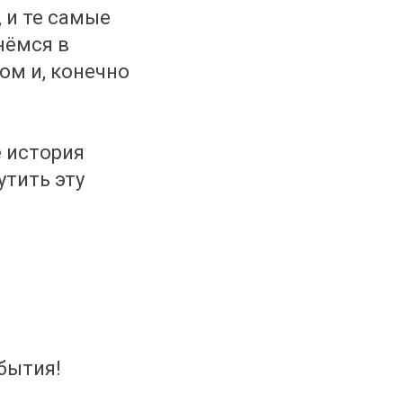
 и те самые
нёмся в
ом и, конечно
е история
утить эту
бытия!