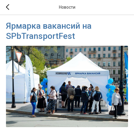
Новости
Ярмарка вакансий на
SPbTransportFest