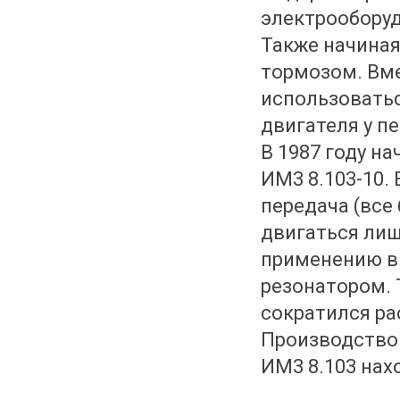
электрообору
Также начиная
тормозом. Вме
использоватьс
двигателя у п
В 1987 году н
ИМ3 8.103-10.
передача (все
двигаться лиш
применению в 
резонатором. 
сократился ра
Производство 
ИМ3 8.103 нах