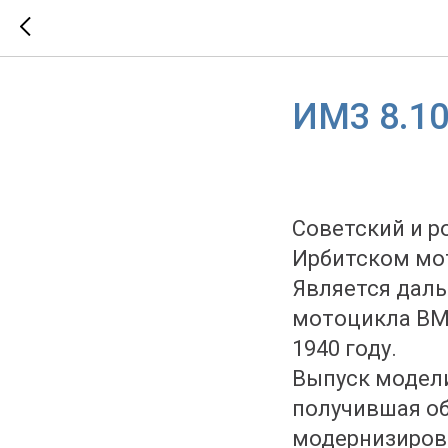
ИМ3 8.10
Советский и р
Ирбитском мот
Является даль
мотоцикла BMW
1940 году.
Выпуск модели
получившая об
модернизирова