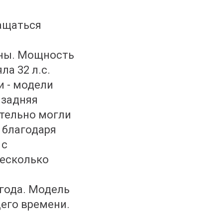
нащаться
оны. Мощность
а 32 л.с.
и - модели
 задняя
ятельно могли
 благодаря
 с
несколько
года. Модель
щего времени.