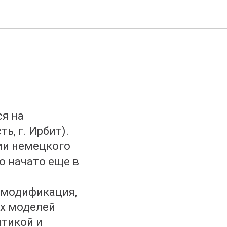
я на
, г. Ирбит).
ии немецкого
о начато еще в
я модификация,
их моделей
птикой и