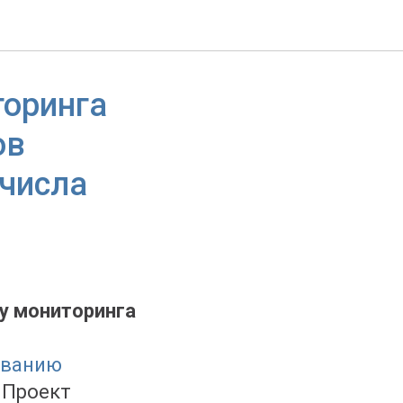
торинга
ов
 числа
у мониторинга
ованию
 Проект