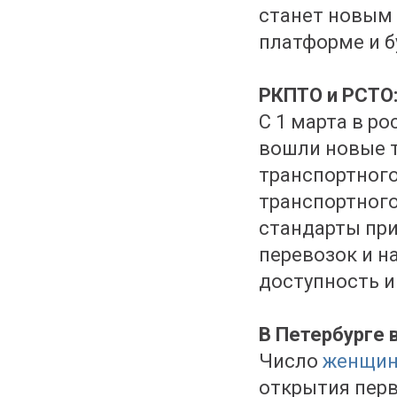
станет новым
платформе и б
РКПТО и РСТО:
С 1 марта в р
вошли новые 
транспортного
транспортного
стандарты при
перевозок и н
доступность и
В Петербурге 
Число
женщин
открытия перв