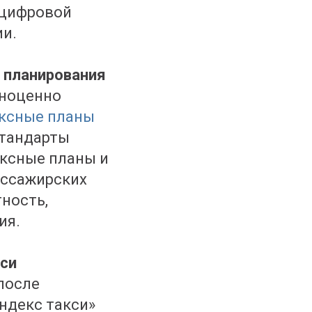
 цифровой
ии.
 планирования
лноценно
ксные планы
стандарты
ексные планы и
ассажирских
тность,
ия.
кси
после
Яндекс такси»