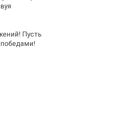
твуя
жений! Пусть
 победами!