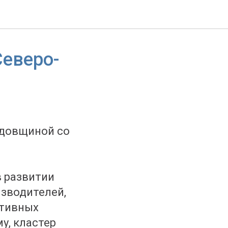
Северо-
одовщиной со
в развитии
изводителей,
ативных
у, кластер