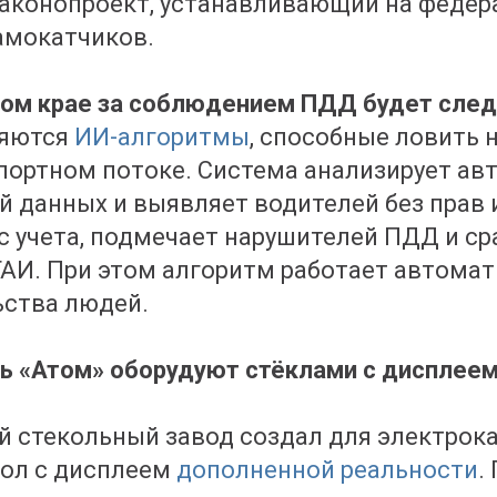
законопроект, устанавливающий на федер
амокатчиков.
ком крае за соблюдением ПДД будет след
ряются
ИИ-алгоритмы
, способные ловить 
портном потоке. Система анализирует ав
ой данных и выявляет водителей без прав
 с учета, подмечает нарушителей ПДД и ср
И. При этом алгоритм работает автомати
ьства людей.
ь «Атом» оборудуют стёклами с дисплее
 стекольный завод создал для электрок
кол с дисплеем
дополненной реальности
.