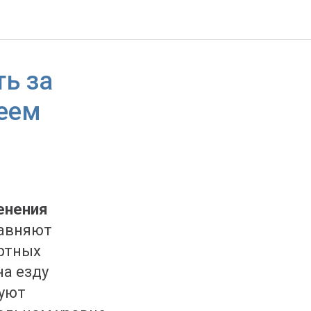
ть за
леем
енения
равняют
ртных
на езду
руют