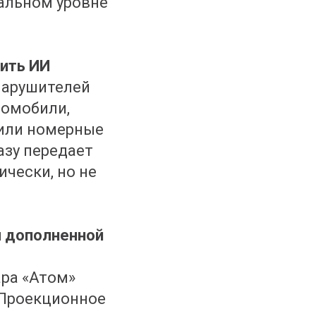
альном уровне
ить ИИ
нарушителей
томобили,
 или номерные
азу передает
чески, но не
м дополненной
ара «Атом»
 Проекционное