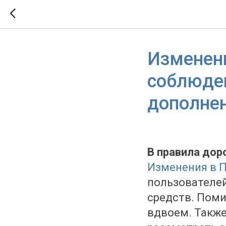
Изменени
соблюден
дополнен
В правила до
Изменения в 
пользователе
средств. Поми
вдвоем. Также