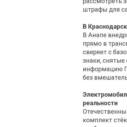
рассмотреть 
штрафы для с
В Краснодарс
В Анапе внед
прямо в транс
сверяет с баз
знаки, снятые
информацию ГА
без вмешател
Электромобил
реальности
Отечественный
комплект стё