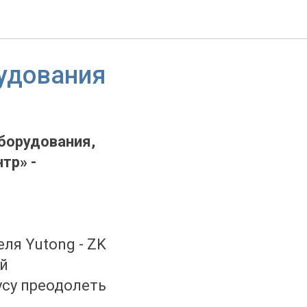
ный
рудования
оборудования,
тр» -
ля Yutong - ZK
ый
усу преодолеть