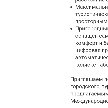
Максимально
туристическ
просторным
Пригородный
оснащен са
комфорт и б
цифровая пр
автоматичес
коляске - а
Приглашаем п
городского, т
предлагаемыми
Международно