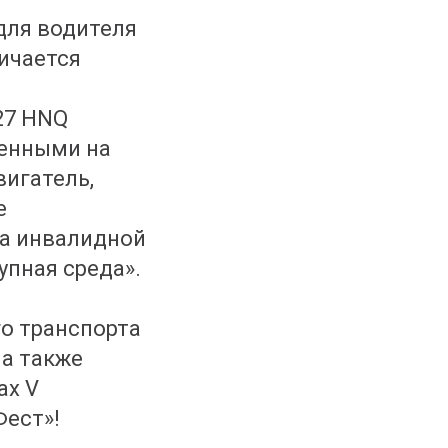
для водителя
ичается
27 HNQ
енными на
вигатель,
е
на инвалидной
упная среда».
о транспорта
 а также
ах V
ест»!