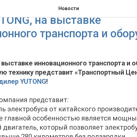
ртный Центр» - официаль
Новости
TONG, на выставке
онного транспорта и обо
на выставке инновационного транспорта и 
ю технику представит «Транспортный Цен
дилер YUTONG
!
омпания представит:
ь электробуса от китайского производите
Ее главной особенностью является мощн
 двигатель, который позволяет электроб
свыше 280 километров без подзарядки.