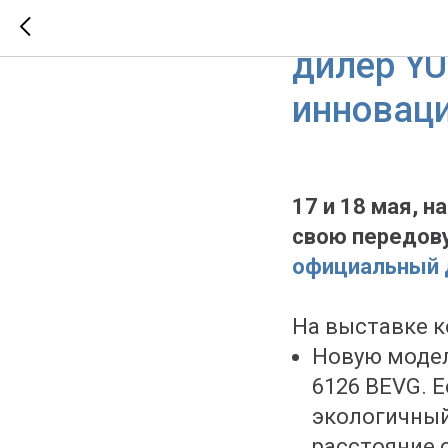
«Транспо
дилер YU
инноваци
17 и 18 мая, 
свою передову
официальный 
На выставке к
Новую модел
6126 BEVG. 
экологичный
расстояние 